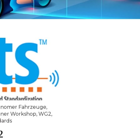
tonomer Fahrzeuge
,
iner Workshop
,
WG2
,
dards
2